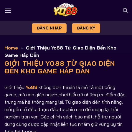
Bỏ
qua
nội
dung
ĐĂNG NHẬP
ĐĂNG KÝ
Home
»
Giới Thiệu Yo88 Từ Giao Diện Đến Kho
Game Hấp Dẫn
GIỚI THIỆU YO88 TỪ GIAO DIỆN
ĐẾN KHO GAME HẤP DẪN
Giới thiệu
Yo88
không đơn thuần là mô tả một cổng
game, mà còn giúp người chơi hiểu rõ những ưu điểm đặc
trưng mà hệ thống mang lại. Từ giao diện đến tính năng,
mỗi yếu tố đều được đầu tư chỉn chu để mang lại trải
nghiệm trọn vẹn. Các chính sách bảo mật, hỗ trợ người
dùng cũng được cập nhật liên tục nhằm giữ vững uy tín
trên thị trường.