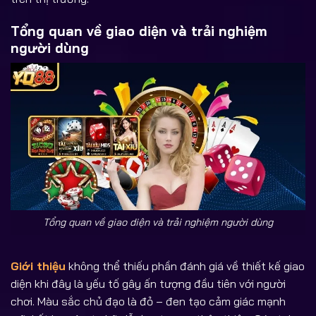
Tổng quan về giao diện và trải nghiệm
người dùng
Tổng quan về giao diện và trải nghiệm người dùng
Giới thiệu
không thể thiếu phần đánh giá về thiết kế giao
diện khi đây là yếu tố gây ấn tượng đầu tiên với người
chơi. Màu sắc chủ đạo là đỏ – đen tạo cảm giác mạnh