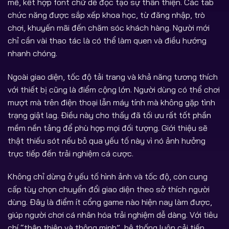
mẽ, kết hợp font chữ dễ đọc tạo sự thân thiện. Các tab
chức năng được sắp xếp khoa học, từ đăng nhập, trò
chơi, khuyến mãi đến chăm sóc khách hàng. Người mới
chỉ cần vài thao tác là có thể làm quen và điều hướng
nhanh chóng.
Ngoài giao diện, tốc độ tải trang và khả năng tương thích
với thiết bị cũng là điểm cộng lớn. Người dùng có thể chơi
mượt mà trên điện thoại lẫn máy tính mà không gặp tình
trạng giật lag. Điều này cho thấy đã tối ưu rất tốt phần
mềm nền tảng để phù hợp mọi đối tượng. Giới thiệu sẽ
thật thiếu sót nếu bỏ qua yếu tố này vì nó ảnh hưởng
trực tiếp đến trải nghiệm cá cược.
Không chỉ dừng ở yếu tố hình ảnh và tốc độ, còn cung
cấp tùy chọn chuyển đổi giao diện theo sở thích người
dùng. Đây là điểm ít cổng game nào hiện nay làm được,
giúp người chơi cá nhân hóa trải nghiệm dễ dàng. Với tiêu
chí “thân thiện và thông minh”, hệ thống luôn cải tiến