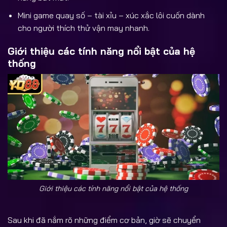
Mini game quay số – tài xỉu – xúc xắc lôi cuốn dành
cho người thích thử vận may nhanh.
Giới thiệu các tính năng nổi bật của hệ
thống
Giới thiệu các tính năng nổi bật của hệ thống
Sau khi đã nắm rõ những điểm cơ bản, giờ sẽ chuyển