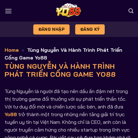
Bỏ
qua
nội
dung
ĐĂNG NHẬP
ĐĂNG KÝ
Home
»
Tùng Nguyễn Và Hành Trình Phát Triển
Cổng Game Yo88
TÙNG NGUYỄN VÀ HÀNH TRÌNH
PHÁT TRIỂN CỔNG GAME YO88
Tùng Nguyễn là người đã tạo nên dấu ấn đậm nét trong
thị trường game đổi thưởng với sự phát triển thần tốc.
Với tư duy đổi mới và chiến lược sắc bén, anh đã đưa
Yo88
trở thành một trong những nền tảng giải trí trực
tuyến uy tín tại Việt Nam. Không chỉ là CEO, anh còn là
người truyền cảm hứng cho nhiều startup trong lĩnh vực
công nghệ cá cược. Bài viết sau sẽ đưa bạn khám phá rõ