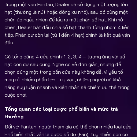
Trong một ván Fantan, Dealer sẽ sử dụng một lượng lớn
hạt (thường là nút hoặc đồng xu nhỏ), sau đó dùng một
chén úp ngẫu nhiên để lấy ra một phần số hạt. Khi mở
chén, Dealer bắt đầu chia số hạt thành từng nhóm 4 liên
tiếp. Phần dư còn lại (từ 1 đến 4 hạt) chính là kết quả ván
đấu.
Có tổng cộng 4 cửa chính: 1, 2, 3, 4 – tương ứng với số
hạt còn dư sau cùng. Nghe có vẻ đơn giản, nhưng để
chọn đúng một trong bốn cửa này không dễ, vì yếu tố
may rủi chiếm phần lớn. Tuy vậy, những người có khả
năng suy luận nhanh và kiên nhẫn sẽ chiếm ưu thế trong
cuộc chơi.
Tổng quan các loại cược phổ biến và mức trả
thưởng
Đối với Fantan, người tham gia có thể chọn nhiều loại cửa.
Phổ biến nhất vẫn là cược số dư (Fan), tuy nhiên còn có