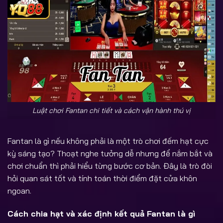
Luật chơi Fantan chi tiết và cách vận hành thú vị
Fantan là gì nếu không phải là một trò chơi đếm hạt cực
kỳ sáng tạo? Thoạt nghe tưởng dễ nhưng để nắm bắt và
chơi chuẩn thì phải hiểu từng bước cơ bản. Đây là trò đòi
hỏi quan sát tốt và tính toán thời điểm đặt cửa khôn
ngoan.
Cách chia hạt và xác định kết quả Fantan là gì